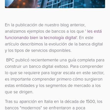
de
Apps
Gestión
Hub
uso
Carrito
Fintech
de
de
de
Préstamos
Fraudes
Recursos
pago
Operador
compras
digitales
como
En la publicación de nuestro blog anterior,
de
Servicio
analizamos ejemplos de bancos a los que '
les está
Organización
Facturación
Aplicación
transporte
API
funcionando bien la tecnología digital
'. En este
de
Switch
artículo describimos la evolución de la banca digital
Gestión
Gobierno
Administración
comerciante
como
y los tipos de servicios disponibles.
de
de
Servicio
BPC publicó recientemente una guía completa para
riesgos
Movilidad
Fidelización
Comercios
construir un banco digital exitoso. Para comprender
y
Urbana
Adquisición
lo que se requiere para lograr escala en este sector,
fraudes
Cobro
/
Facturación
de
es importante comprender primero cómo surgieron
automatizado
Transporte
Cajeros
estas entidades y los segmentos de mercado a los
ACS
SoftPOS
de
Automáticos
que se dirigen.
3D
Banco
tarifas
como
secure
Gestión
Central
Tras su aparición en Italia en la década de 1500, los
Servicio
de
Marketplace
y
bancos "modernos" se enfrentaron a poca