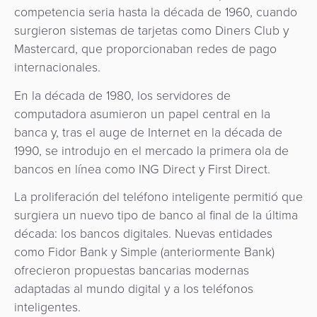
Comercio
riesgos
Switch
competencia seria hasta la década de 1960, cuando
Adquisición
electrónico
Orquestación
y
Nacional
surgieron sistemas de tarjetas como Diners Club y
de
de
fraudes
Mastercard, que proporcionaban redes de pago
Puntos
Pago
Pagos
Marketplace
internacionales.
de
de
eGobierno
Venta
En la década de 1980, los servidores de
propinas
(POS)
computadora asumieron un papel central en la
eWallet
como
banca y, tras el auge de Internet en la década de
eGobierno
Servicio
1990, se introdujo en el mercado la primera ola de
Fidelización
bancos en línea como ING Direct y First Direct.
Cobro
automatizado
Microfinanza
La proliferación del teléfono inteligente permitió que
de
surgiera un nuevo tipo de banco al final de la última
Administración
tarifas
década: los bancos digitales. Nuevas entidades
de
como Fidor Bank y Simple (anteriormente Bank)
Plataforma
ofrecieron propuestas bancarias modernas
Cajeros
de
adaptadas al mundo digital y a los teléfonos
Automáticos
inteligentes.
integración
y