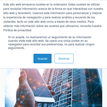
La evolución de
Este sitio web almacena cookies en tu ordenador. Estas cookies se utilizan
para recopilar información acerca de la forma en que interactúas con nuestro
sitio web y recordarlo. Usamos esta información para personalizar y mejorar
la banca digital
tu experiencia de navegación y para realizar análisis y recuento de los
visitantes, tanto en este sitio web como a través de otros medios. Para
obtener más información sobre las cookies que utilizamos, consulta nuestra
Español
Administración
Emisión
Buy
Emisión
Banca
Informes
Noticias
Política de privacidad.
de
Now
y
de
Nadia Benaissa
Feb 22, 2021 6:28:00 AM
Si no acepta, no realizaremos un seguimiento de su información
English
Home
Pagos
Neobanco
Sobre
Tarjetas
Pay
Gestión
analistas
cuando visite este sitio web. Se usará una única cookie en su
navegador para recordar sus preferencias, no para realizar ningún
inmediatos
BPC
Later
de
seguimiento.
Banca
Microfinanzas
Buy
Blog
Tarjetas
Switch
e
Carreras
Now
SoftPOS
Aceptar
Declinar
como
Pagos
Inclusión
Casos
Pay
Servicio
Adquiriencia
Ubicaciones
Pagos
de
Later
Comercio
Proveedor
QR
éxito
Comercio
SoftPOS
Contacto
de
Banca
electrónico
Servicios
Pago
servicios
Guías
Digital
como
Pagos
de
de
y
Servicio
Casos
QR
propinas
pago
Super