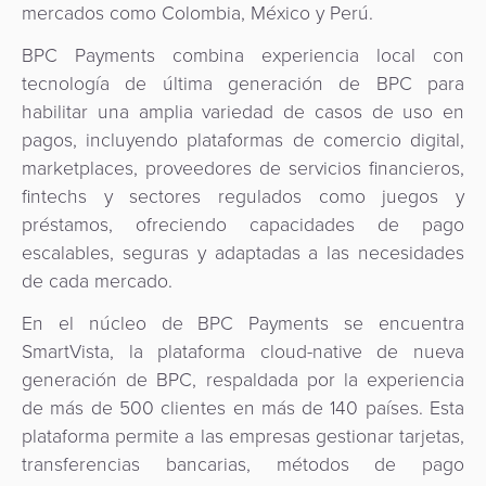
Comercio
mercados como Colombia, México y Perú.
riesgos
Switch
Adquisición
electrónico
Orquestación
y
Nacional
de
BPC Payments combina experiencia local con
de
fraudes
Puntos
tecnología de última generación de BPC para
Pago
Pagos
Marketplace
de
habilitar una amplia variedad de casos de uso en
de
eGobierno
Venta
pagos, incluyendo plataformas de comercio digital,
propinas
(POS)
marketplaces, proveedores de servicios financieros,
eWallet
fintechs y sectores regulados como juegos y
como
eGobierno
préstamos, ofreciendo capacidades de pago
Servicio
Fidelización
escalables, seguras y adaptadas a las necesidades
Cobro
de cada mercado.
automatizado
Microfinanza
En el núcleo de BPC Payments se encuentra
de
SmartVista, la plataforma cloud-native de nueva
Administración
tarifas
generación de BPC, respaldada por la experiencia
de
de más de 500 clientes en más de 140 países. Esta
Plataforma
Cajeros
plataforma permite a las empresas gestionar tarjetas,
de
Automáticos
transferencias bancarias, métodos de pago
integración
y