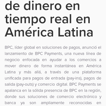
de dinero en
de
Apps
Gestión
Hub
uso
Carrito
Fintech
de
tiempo real en
de
de
Préstamos
Fraudes
Recursos
pago
Operador
compras
digitales
como
América Latina
de
Servicio
Organización
Facturación
Aplicación
transporte
API
de
Switch
Gestión
Gobierno
Administración
comerciante
BPC, líder global en soluciones de pagos, anunció el
como
de
de
lanzamiento de BPC Payments, una nueva línea de
Servicio
riesgos
Movilidad
Fidelización
Comercios
negocio enfocada en ayudar a los comercios a
y
Urbana
mover dinero de forma instantánea en América
Adquisición
fraudes
Cobro
/
Facturación
Latina y más allá, a través de una plataforma
de
automatizado
Transporte
unificada para pagos de entrada (pay-ins), pagos de
Cajeros
ACS
SoftPOS
de
salida (pay-outs) y comercio digital. BPC Payments se
Automáticos
3D
Banco
apalanca en la sólida presencia de BPC en la región,
tarifas
como
secure
Gestión
Central
donde sus soluciones de comercio electrónico y
Servicio
banca ya son ampliamente reconocidas en
de
Marketplace
y