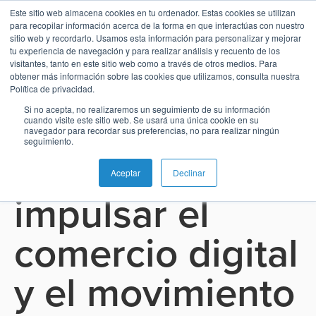
Este sitio web almacena cookies en tu ordenador. Estas cookies se utilizan
para recopilar información acerca de la forma en que interactúas con nuestro
sitio web y recordarlo. Usamos esta información para personalizar y mejorar
See all press releases
tu experiencia de navegación y para realizar análisis y recuento de los
visitantes, tanto en este sitio web como a través de otros medios. Para
obtener más información sobre las cookies que utilizamos, consulta nuestra
Español
Administración
Emisión
Buy
Emisión
Banca
Informes
Noticias
Política de privacidad.
abril 9, 2026
de
Now
y
de
Si no acepta, no realizaremos un seguimiento de su información
BPC lanza BPC
English
Home
Pagos
Neobanco
Sobre
Tarjetas
Pay
Gestión
analistas
cuando visite este sitio web. Se usará una única cookie en su
navegador para recordar sus preferencias, no para realizar ningún
inmediatos
BPC
Later
de
seguimiento.
Payments para
Banca
Microfinanzas
Buy
Blog
Tarjetas
Switch
e
Carreras
Now
SoftPOS
Aceptar
Declinar
como
Pagos
Inclusión
Casos
impulsar el
Pay
Servicio
Adquiriencia
Ubicaciones
Pagos
de
Later
Comercio
Proveedor
QR
éxito
Comercio
comercio digital
SoftPOS
Contacto
de
Banca
electrónico
Servicios
Pago
servicios
Guías
Digital
como
y el movimiento
Pagos
de
de
y
Servicio
Casos
QR
propinas
pago
Super