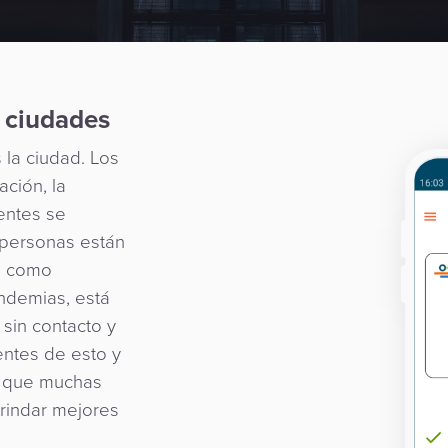
s ciudades
 la ciudad. Los
ación, la
dentes se
 personas están
s como
ndemias, está
sin contacto y
entes de esto y
a que muchas
rindar mejores