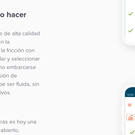
no hacer
e de alta calidad
n la
la fricción con
lar y seleccionar
como embarcarse
isión de
e ser fluida, sin
ivos.
eras es hoy una
 abierto,