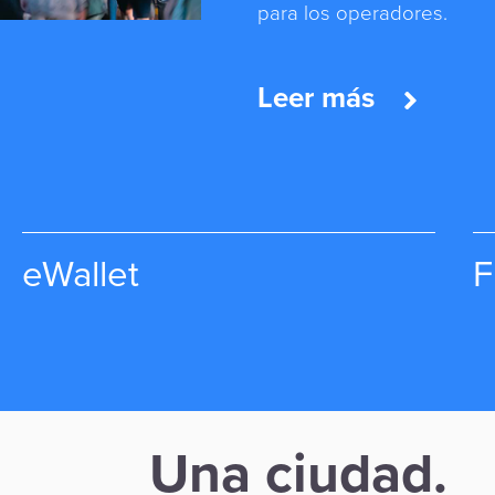
Leer más
para los operadores.
Leer más
Leer más
Fleet & Fuel
R
Una ciudad.