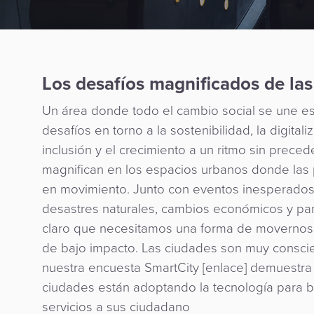
Los desafíos magnificados de la
Un área donde todo el cambio social se une es
desafíos en torno a la sostenibilidad, la digitaliz
inclusión y el crecimiento a un ritmo sin prece
magnifican en los espacios urbanos donde las
en movimiento. Junto con eventos inesperado
desastres naturales, cambios económicos y pa
claro que necesitamos una forma de movernos 
de bajo impacto. Las ciudades son muy consci
nuestra encuesta SmartCity [enlace] demuestr
ciudades están adoptando la tecnología para b
servicios a sus ciudadano