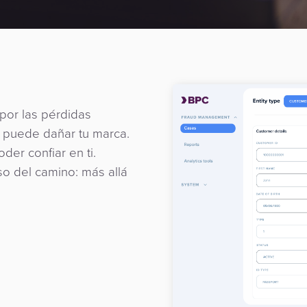
 por las pérdidas
 puede dañar tu marca.
der confiar en ti.
o del camino: más allá