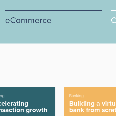
eCommerce
C
ng
Banking
elerating
Building a virtu
nsaction growth
bank from scrat