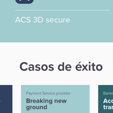
ACS 3D secure
Casos de éxito
Payment Service provider
Banki
Breaking new
Acc
ground
tra