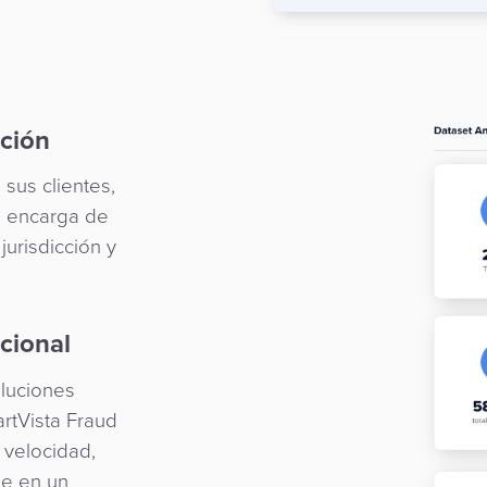
cción
sus clientes,
e encarga de
jurisdicción y
icional
oluciones
tVista Fraud
 velocidad,
de en un