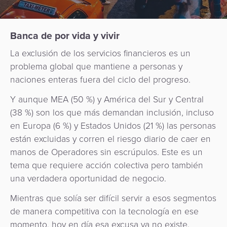
de
Apps
Gestión
Hub
uso
Carrito
Fintech
de
de
de
Préstamos
Fraudes
Banca de por vida y vivir
Recursos
pago
Operador
compras
digitales
como
La exclusión de los servicios financieros es un
de
Servicio
problema global que mantiene a personas y
Organización
Facturación
Aplicación
transporte
API
naciones enteras fuera del ciclo del progreso.
de
Switch
Gestión
Gobierno
Y aunque MEA (50 %) y América del Sur y Central
Administración
comerciante
como
de
(38 %) son los que más demandan inclusión, incluso
de
Servicio
riesgos
Movilidad
en Europa (6 %) y Estados Unidos (21 %) las personas
Fidelización
Comercios
y
están excluidas y corren el riesgo diario de caer en
Urbana
Adquisición
fraudes
manos de Operadores sin escrúpulos. Este es un
Cobro
/
Facturación
de
tema que requiere acción colectiva pero también
automatizado
Transporte
Cajeros
ACS
una verdadera oportunidad de negocio.
SoftPOS
de
Automáticos
3D
Banco
tarifas
como
Mientras que solía ser difícil servir a esos segmentos
secure
Gestión
Central
Servicio
de manera competitiva con la tecnología en ese
de
Marketplace
y
momento, hoy en día esa excusa ya no existe.