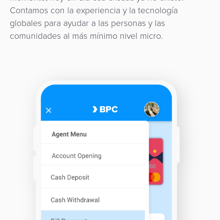
Comercio
riesgos
Switch
Adquisición
Contamos con la experiencia y la tecnología
electrónico
Orquestación
y
Nacional
de
globales para ayudar a las personas y las
de
fraudes
comunidades al más mínimo nivel micro.
Puntos
Pago
Pagos
Marketplace
de
de
eGobierno
Venta
propinas
(POS)
eWallet
como
eGobierno
Servicio
Fidelización
Cobro
automatizado
Microfinanza
de
Administración
tarifas
de
Plataforma
Cajeros
de
Automáticos
integración
y