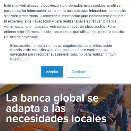
Este sitio web almacena cookies en tu ordenador. Estas cookies se utilizan
para recopilar información acerca de la forma en que interactúas con nuestro
sitio web y recordarlo. Usamos esta información para personalizar y mejorar
tu experiencia de navegación y para realizar análisis y recuento de los
visitantes, tanto en este sitio web como a través de otros medios. Para
obtener más información sobre las cookies que utilizamos, consulta nuestra
Español
Administración
Emisión
Buy
Emisión
Banca
Informes
Noticias
Política de privacidad.
CASOS DE EXITO
de
Now
y
de
Si no acepta, no realizaremos un seguimiento de su información
English
Home
Pagos
Neobanco
Sobre
Tarjetas
Pay
Gestión
analistas
Microfinance &
cuando visite este sitio web. Se usará una única cookie en su
navegador para recordar sus preferencias, no para realizar ningún
inmediatos
BPC
Later
de
seguimiento.
Français
Banca
Microfinanzas
Buy
Blog
Tarjetas
Inclusion
Switch
e
Carreras
Now
SoftPOS
Aceptar
Declinar
como
Pagos
Inclusión
Casos
Pay
Servicio
Adquiriencia
Ubicaciones
Pagos
de
Later
La banca global se
Comercio
Proveedor
QR
éxito
Comercio
SoftPOS
Contacto
de
adapta a las
Banca
electrónico
Servicios
Pago
servicios
Guías
Digital
como
necesidades locales
Pagos
de
de
y
Servicio
Casos
QR
propinas
pago
Super