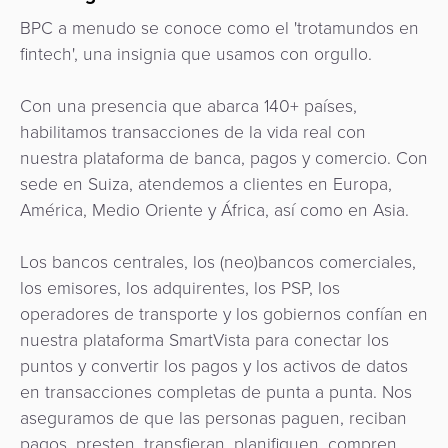
de
Apps
Gestión
BPC a menudo se conoce como el 'trotamundos en
Hub
uso
Carrito
Fintech
de
fintech', una insignia que usamos con orgullo.
de
de
Préstamos
Fraudes
Recursos
pago
Operador
compras
digitales
como
Con una presencia que abarca 140+ países,
de
Servicio
habilitamos transacciones de la vida real con
Organización
Facturación
Aplicación
transporte
API
nuestra plataforma de banca, pagos y comercio. Con
de
Switch
sede en Suiza, atendemos a clientes en Europa,
Gestión
Gobierno
Administración
comerciante
como
América, Medio Oriente y África, así como en Asia.
de
de
Servicio
riesgos
Movilidad
Fidelización
Comercios
Los bancos centrales, los (neo)bancos comerciales,
y
Urbana
Adquisición
los emisores, los adquirentes, los PSP, los
fraudes
Cobro
/
Facturación
de
operadores de transporte y los gobiernos confían en
automatizado
Transporte
Cajeros
nuestra plataforma SmartVista para conectar los
ACS
SoftPOS
de
Automáticos
puntos y convertir los pagos y los activos de datos
3D
Banco
tarifas
como
en transacciones completas de punta a punta. Nos
secure
Gestión
Central
Servicio
aseguramos de que las personas paguen, reciban
de
Marketplace
y
pagos, presten, transfieran, planifiquen, compren,