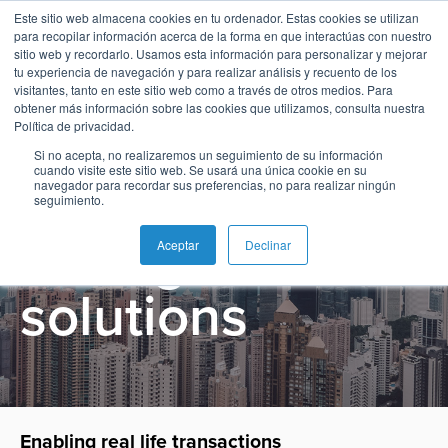
Este sitio web almacena cookies en tu ordenador. Estas cookies se utilizan
para recopilar información acerca de la forma en que interactúas con nuestro
sitio web y recordarlo. Usamos esta información para personalizar y mejorar
tu experiencia de navegación y para realizar análisis y recuento de los
visitantes, tanto en este sitio web como a través de otros medios. Para
obtener más información sobre las cookies que utilizamos, consulta nuestra
Español
Administración
Emisión
Buy
Emisión
Banca
Informes
Noticias
Bridging Real
Política de privacidad.
de
Now
y
de
Si no acepta, no realizaremos un seguimiento de su información
English
Home
Pagos
Neobanco
Sobre
Tarjetas
Pay
Gestión
analistas
cuando visite este sitio web. Se usará una única cookie en su
Life to Digital
navegador para recordar sus preferencias, no para realizar ningún
inmediatos
BPC
Later
de
seguimiento.
Français
Banca
Microfinanzas
Buy
Blog
Tarjetas
through smart
Switch
e
Carreras
Now
SoftPOS
Aceptar
Declinar
como
Pagos
Inclusión
Casos
Pay
Servicio
solutions
Adquiriencia
Ubicaciones
Pagos
de
Later
Comercio
Proveedor
QR
éxito
Comercio
SoftPOS
Contacto
de
Banca
electrónico
Servicios
Pago
servicios
Guías
Digital
como
Pagos
de
de
y
Servicio
Casos
QR
propinas
pago
Super
Enabling real life transactions