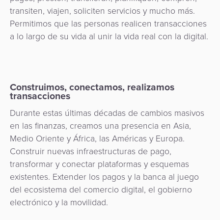
Comercio
riesgos
Switch
Adquisición
transiten, viajen, soliciten servicios y mucho más.
electrónico
Orquestación
y
Nacional
de
Permitimos que las personas realicen transacciones
de
fraudes
Puntos
a lo largo de su vida al unir la vida real con la digital.
Pago
Pagos
Marketplace
de
de
eGobierno
Venta
propinas
(POS)
eWallet
Construimos, conectamos, realizamos
como
eGobierno
transacciones
Servicio
Fidelización
Durante estas últimas décadas de cambios masivos
Cobro
en las finanzas, creamos una presencia en Asia,
automatizado
Microfinanza
Medio Oriente y África, las Américas y Europa.
de
Construir nuevas infraestructuras de pago,
Administración
tarifas
transformar y conectar plataformas y esquemas
de
existentes. Extender los pagos y la banca al juego
Plataforma
Cajeros
del ecosistema del comercio digital, el gobierno
de
Automáticos
electrónico y la movilidad.
integración
y