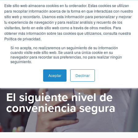
Este sitio web almacena cookies en tu ordenador. Estas cookies se utilizan
para recopilar información acerca de la forma en que interactúas con nuestro
sitio web y recordarlo. Usamos esta información para personalizar y mejorar
tu experiencia de navegación y para realizar análisis y recuento de los
visitantes, tanto en este sitio web como a través de otros medios. Para
obtener más información sobre las cookies que utilizamos, consulta nuestra
Español
Administración
Emisión
Buy
Emisión
Banca
Informes
Noticias
Política de privacidad.
SOLUCION
de
Now
y
de
Si no acepta, no realizaremos un seguimiento de su información
English
Home
Pagos
Neobanco
Sobre
Tarjetas
Pay
Gestión
analistas
cuando visite este sitio web. Se usará una única cookie en su
Comercio
navegador para recordar sus preferencias, no para realizar ningún
inmediatos
BPC
Later
de
seguimiento.
Français
Banca
Microfinanzas
Buy
Blog
Tarjetas
electrónico
Switch
e
Carreras
Now
SoftPOS
Aceptar
Declinar
como
Pagos
Inclusión
Casos
Pay
Servicio
Adquiriencia
Ubicaciones
El siguiente nivel de
Pagos
de
Later
Comercio
Proveedor
QR
éxito
Comercio
conveniencia segura
SoftPOS
Contacto
de
Banca
electrónico
Servicios
Pago
servicios
Guías
Digital
como
Pagos
de
de
y
Servicio
Casos
QR
propinas
pago
Super