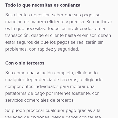
de
Apps
Gestión
Todo lo que necesitas es confianza
Hub
uso
Carrito
Fintech
de
Sus clientes necesitan saber que sus pagos se
de
de
Préstamos
Fraudes
manejan de manera eficiente y precisa. Su confianza
Recursos
pago
Operador
compras
digitales
como
es lo que necesitas. Todos los involucrados en la
de
Servicio
transacción, desde el cliente hasta el emisor, deben
Organización
Facturación
Aplicación
transporte
API
estar seguros de que los pagos se realizarán sin
de
Switch
problemas, con rapidez y seguridad.
Gestión
Gobierno
Administración
comerciante
como
de
de
Servicio
Con o sin terceros
riesgos
Movilidad
Fidelización
Comercios
y
Urbana
Sea como una solución completa, eliminando
Adquisición
fraudes
Cobro
/
cualquier dependencia de terceros, o eligiendo
Facturación
de
componentes individuales para mejorar una
automatizado
Transporte
Cajeros
ACS
plataforma de pago por Internet existente, con
SoftPOS
de
Automáticos
3D
servicios comerciales de terceros.
Banco
tarifas
como
secure
Gestión
Central
Servicio
Se puede procesar cualquier pago gracias a la
de
Marketplace
y
variedad de opciones, desde pagos con tarjeta