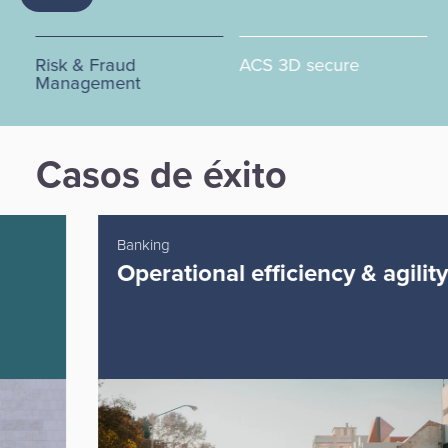
Risk & Fraud
ACS 3D secure
Me
Management
Casos de éxito
Banking
Operational efficiency & agility