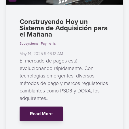
Comercio
riesgos
Switch
Adquisición
electrónico
Orquestación
y
Nacional
de
de
fraudes
Construyendo Hoy un
Puntos
Pago
Sistema de Adquisición para
Pagos
Marketplace
de
el Mañana
de
eGobierno
Venta
propinas
(POS)
Ecosystems
Payments
eWallet
como
May 14, 2025 9:46:12 AM
eGobierno
Servicio
El mercado de pagos está
Fidelización
evolucionando rápidamente. Con
Cobro
tecnologías emergentes, diversos
automatizado
Microfinanza
métodos de pago y marcos regulatorios
de
cambiantes como PSD3 y DORA, los
Administración
tarifas
adquirentes..
de
Plataforma
Cajeros
Read More
de
Automáticos
integración
y