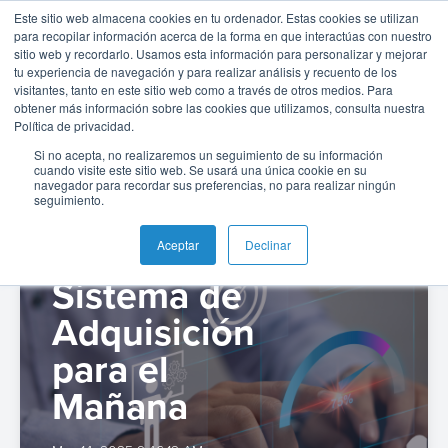
el blog de BPC
Este sitio web almacena cookies en tu ordenador. Estas cookies se utilizan
para recopilar información acerca de la forma en que interactúas con nuestro
sitio web y recordarlo. Usamos esta información para personalizar y mejorar
tu experiencia de navegación y para realizar análisis y recuento de los
Perspectivas, noticias y opiniones en el blog de BPC
visitantes, tanto en este sitio web como a través de otros medios. Para
obtener más información sobre las cookies que utilizamos, consulta nuestra
Español
Administración
Emisión
Buy
Emisión
Banca
Informes
Noticias
Política de privacidad.
de
Now
y
de
Si no acepta, no realizaremos un seguimiento de su información
English
Home
Pagos
Neobanco
Sobre
Tarjetas
Pay
Gestión
analistas
cuando visite este sitio web. Se usará una única cookie en su
navegador para recordar sus preferencias, no para realizar ningún
inmediatos
BPC
Later
de
seguimiento.
Construyend
Español
Banca
Microfinanzas
Buy
Blog
Tarjetas
-
Colombia
o Hoy un
Switch
e
Carreras
Now
SoftPOS
Aceptar
Declinar
como
Pagos
Inclusión
Casos
Pay
Servicio
Sistema de
Adquiriencia
Ubicaciones
Pagos
de
Later
Adquisición
Comercio
Proveedor
QR
éxito
Comercio
SoftPOS
Contacto
de
para el
Banca
electrónico
Servicios
Pago
servicios
Guías
Digital
como
Mañana
Pagos
de
de
y
Servicio
Casos
QR
propinas
pago
Super