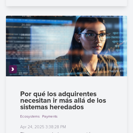
quioscos
Orquestación
de
Corresponsalía
Pagos
Bancaria
Por qué los adquirentes
necesitan ir más allá de los
sistemas heredados
Ecosystems
Payments
Apr 24, 2025 3:38:28 PM