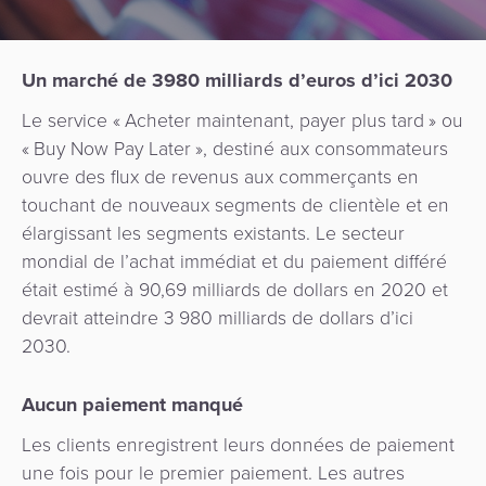
Ressources
Paiements
d'achat
Apps
QR
Fintech
Entreprise
Application
Prêts
Un marché de 3980 milliards d’euros d’ici 2030
Hub
marchand
Opérateur
numérique
Le service « Acheter maintenant, payer plus tard » ou
de
de
« Buy Now Pay Later », destiné aux consommateurs
paiement
Fidélisation
transport
API
ouvre des flux de revenus aux commerçants en
touchant de nouveaux segments de clientèle et en
Facturation
Perception
Gouvernement
Gestion
élargissant les segments existants. Le secteur
automatisée
des
mondial de l’achat immédiat et du paiement différé
Gestion
des
Mobilité
commerçants
était estimé à 90,69 milliards de dollars en 2020 et
des
tarifs
urbaine
devrait atteindre 3 980 milliards de dollars d’ici
risques
/
Facturation
2030.
et
Marketplace
Transport
de
SoftPOS
Aucun paiement manqué
la
Système
Gestion
fraude
national
Les clients enregistrent leurs données de paiement
des
de
une fois pour le premier paiement. Les autres