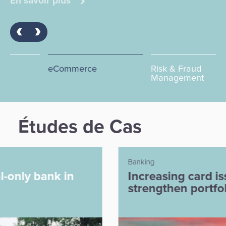
En savoir plus
eCommerce
Risk & Fraud
Ac
Management
Études de Cas
Banking
Increasing card issuance and
strengthen portfolio