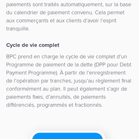
ACS
paiements sont traités automatiquement, sur la base
risques
paiement
3D
du calendrier de paiement convenu. Cela permet
et
aux commerçants et aux clients d’avoir l’esprit
secure
Marketplace
de
tranquille.
la
e-
fraude
Cycle de vie complet
Commerce
eGouvernement
BPC prend en charge le cycle de vie complet d’un
Tippay
Programme de paiement de la dette (DPP pour Debt
eWallet
Payment Programme). À partir de l’enregistrement
eGouvernement
de l’opération par tranches, jusqu’au règlement final
Fidélisation
conformément au plan. Il peut également s’agir de
Perception
paiements fixes, d’annuités, de paiements
automatisée
Microfinance
différenciés, programmés et fractionnés.
des
Gestion
tarifs
de
Plateforme
DAB