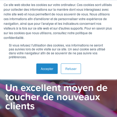
Ce site web stocke les cookies sur votre ordinateur. Ces cookies sont utilisés
pour collecter des informations sur la manière dont vous interagissez avec
notre site web et nous permettent de nous souvenir de vous. Nous utilisons
ces informations afin d'améliorer et de personnaliser votre expérience de
navigation, ainsi que pour l'analyse et les indicateurs concernant nos
visiteurs à la fois sur ce site web et sur d'autres supports. Pour en savoir plus
Français
Gestion
Émission
Buy
Banque
Rapports
News
sur les cookies que nous utilisons, consultez notre politique de
PRODUCT
de
Now
d'analystes
confidentialité.
English
Home
Paiements
Néobanque
A
Cartes
Pay
Buy Now Pay
Si vous refusez l'utilisation des cookies, vos informations ne seront
pas suivies lors de votre visite sur ce site. Un seul cookie sera utilisé
en
Blog
propos
Later
Español
dans votre navigateur afin de se souvenir de ne pas suivre vos
Banque
Microfinance
Buy
temps
préférences.
Later
&
Études
Carrières
Now
réel
SoftPOS
Accepter
Refuser
Paiements
Inclusion
de
Pay
Nos
Switch
Paiements
Cas
Later
Un excellent moyen de
Commerce
Prestataire
adresses
QR
Acquisition
de
Guides
toucher de nouveaux
Banque
Cas
Contact
Tippay
services
Digitale
clients
d'usage
SoftPOS
de
et
Panier
paiement
Super