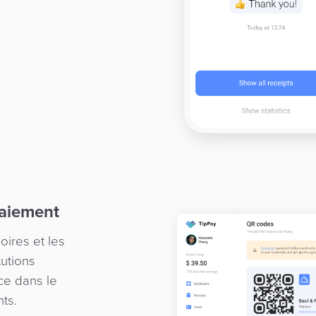
paiement
ires et les
tutions
nce dans le
ts.