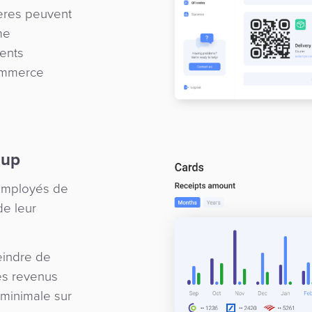
ières peuvent
me
ients
commerce
oup
 employés de
de leur
eindre de
es revenus
minimale sur