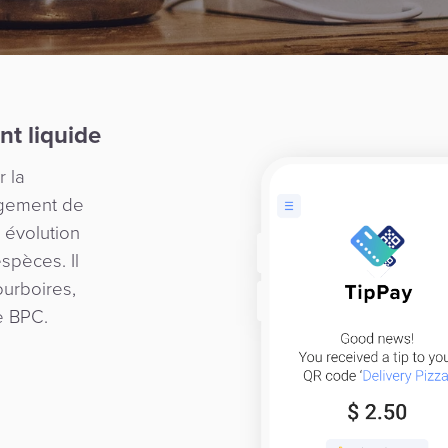
t liquide
r la
ngement de
 évolution
spèces. Il
urboires,
e BPC.