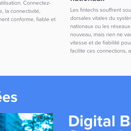
tilisation. Connectez-
Les fintechs souffrent so
, la connectivité,
dorsales vitales du systè
ent conforme, fiable et
nationaux ou les réseaux
nouveau, mais rien ne vau
vitesse et de fiabilité po
facilite ces connections, 
ées
Digital 
Issuing
Acquirin
Risk & F
eComme
eWallet