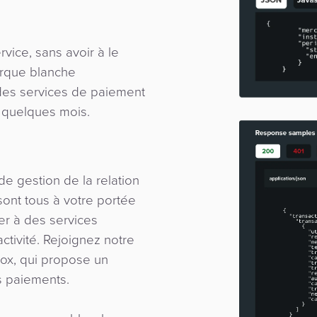
rvice, sans avoir à le
arque blanche
 des services de paiement
 quelques mois.
e gestion de la relation
sont tous à votre portée
er à des services
ctivité. Rejoignez notre
ox, qui propose un
s paiements.