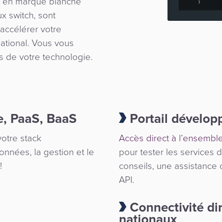
s en marque blanche
x switch, sont
accélérer votre
ational. Vous vous
s de votre technologie.
e, PaaS, BaaS
Portail dévelop
votre stack
Accès direct à l’ensemb
onnées, la gestion et le
pour tester les services d
!
conseils, une assistance 
API.
Connectivité di
nationaux