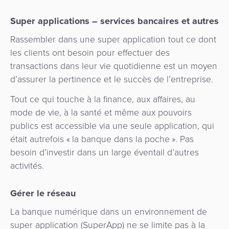
ACS
risques
paiement
3D
et
Super applications – services bancaires et autres
secure
Marketplace
de
Rassembler dans une super application tout ce dont
la
les clients ont besoin pour effectuer des
e-
fraude
transactions dans leur vie quotidienne est un moyen
Commerce
d’assurer la pertinence et le succès de l’entreprise.
eGouvernement
Tout ce qui touche à la finance, aux affaires, au
Tippay
mode de vie, à la santé et même aux pouvoirs
eWallet
publics est accessible via une seule application, qui
eGouvernement
était autrefois « la banque dans la poche ». Pas
Fidélisation
besoin d’investir dans un large éventail d’autres
Perception
activités.
automatisée
Microfinance
des
Gérer le réseau
Gestion
tarifs
de
La banque numérique dans un environnement de
Plateforme
DAB
super application (SuperApp) ne se limite pas à la