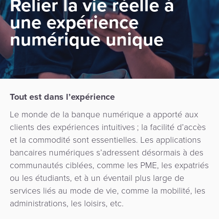
Relier la vie réelle à
Ressources
Paiements
d'achat
Apps
une expérience
QR
Fintech
Entreprise
Application
numérique unique
Prêts
Hub
marchand
Opérateur
numérique
de
de
paiement
Fidélisation
transport
API
Facturation
Perception
Gouvernement
Gestion
Tout est dans l’expérience
automatisée
des
Le monde de la banque numérique a apporté aux
Gestion
des
Mobilité
commerçants
clients des expériences intuitives ; la facilité d’accès
des
tarifs
urbaine
et la commodité sont essentielles. Les applications
risques
/
Facturation
bancaires numériques s’adressent désormais à des
et
Marketplace
Transport
communautés ciblées, comme les PME, les expatriés
de
SoftPOS
ou les étudiants, et à un éventail plus large de
la
Système
services liés au mode de vie, comme la mobilité, les
Gestion
fraude
national
administrations, les loisirs, etc.
des
de