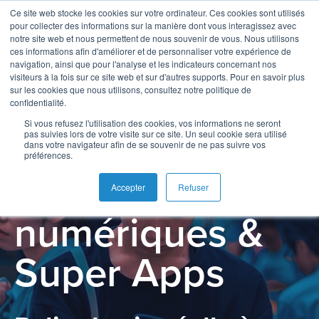
Ce site web stocke les cookies sur votre ordinateur. Ces cookies sont utilisés
pour collecter des informations sur la manière dont vous interagissez avec
notre site web et nous permettent de nous souvenir de vous. Nous utilisons
ces informations afin d'améliorer et de personnaliser votre expérience de
navigation, ainsi que pour l'analyse et les indicateurs concernant nos
visiteurs à la fois sur ce site web et sur d'autres supports. Pour en savoir plus
Français
Gestion
Émission
Buy
Banque
Rapports
News
sur les cookies que nous utilisons, consultez notre politique de
SOLUTION
de
Now
d'analystes
confidentialité.
English
Home
Paiements
Néobanque
A
Cartes
Pay
Si vous refusez l'utilisation des cookies, vos informations ne seront
Services
pas suivies lors de votre visite sur ce site. Un seul cookie sera utilisé
en
Blog
propos
Later
Español
dans votre navigateur afin de se souvenir de ne pas suivre vos
Banque
Microfinance
Buy
temps
préférences.
bancaires
&
Études
Carrières
Now
réel
SoftPOS
Accepter
Refuser
Paiements
Inclusion
de
Pay
numériques &
Nos
Switch
Paiements
Cas
Later
Commerce
Prestataire
adresses
QR
Acquisition
de
Guides
Super Apps
Banque
Cas
Contact
Tippay
services
Digitale
d'usage
SoftPOS
de
et
Panier
paiement
Super