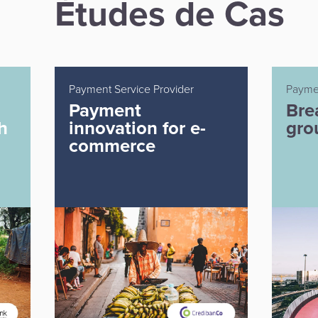
Études de Cas
Payment Service provider
Banki
Breaking new
Fue
ground
cus
con
loya