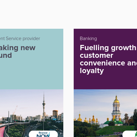
ng
Banking
lling growth in
Building a virtu
tomer
bank from scrat
venience and
lty