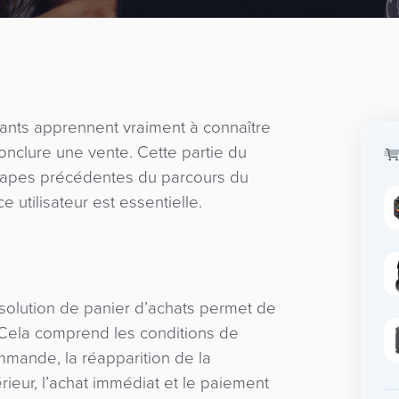
çants apprennent vraiment à connaître
onclure une vente. Cette partie du
 étapes précédentes du parcours du
e utilisateur est essentielle.
 solution de panier d’achats permet de
 Cela comprend les conditions de
mande, la réapparition de la
ieur, l’achat immédiat et le paiement