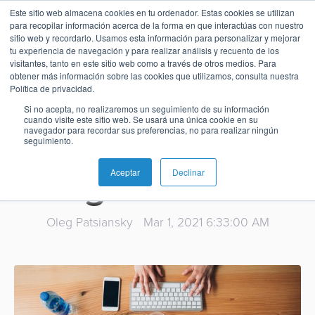
Neobank,
Este sitio web almacena cookies en tu ordenador. Estas cookies se utilizan
para recopilar información acerca de la forma en que interactúas con nuestro
sitio web y recordarlo. Usamos esta información para personalizar y mejorar
claves para
tu experiencia de navegación y para realizar análisis y recuento de los
visitantes, tanto en este sitio web como a través de otros medios. Para
obtener más información sobre las cookies que utilizamos, consulta nuestra
Español
Administración
Emisión
Buy
Emisión
Banca
Informes
Noticias
desarrollar un
Política de privacidad.
de
Now
y
de
Si no acepta, no realizaremos un seguimiento de su información
English
Home
Pagos
Neobanco
Sobre
Tarjetas
Pay
Gestión
analistas
cuando visite este sitio web. Se usará una única cookie en su
plan de negocio
navegador para recordar sus preferencias, no para realizar ningún
inmediatos
BPC
Later
de
seguimiento.
Banca
Microfinanzas
Buy
Blog
Tarjetas
ganador
Switch
e
Carreras
Now
SoftPOS
Aceptar
Declinar
como
Pagos
Inclusión
Casos
Pay
Servicio
Adquiriencia
Ubicaciones
Pagos
de
Later
Oleg Patsiansky
Mar 1, 2021 6:33:00 AM
Comercio
Proveedor
QR
éxito
Comercio
SoftPOS
Contacto
de
Banca
electrónico
Servicios
Pago
servicios
Guías
Digital
como
Pagos
de
de
y
Servicio
Casos
QR
propinas
pago
Super