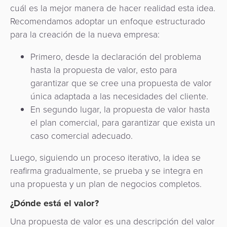
Comercio
riesgos
Switch
cuál es la mejor manera de hacer realidad esta idea.
Adquisición
electrónico
Orquestación
y
Nacional
Recomendamos adoptar un enfoque estructurado
de
de
fraudes
para la creación de la nueva empresa:
Puntos
Pago
Pagos
Marketplace
de
Primero, desde la declaración del problema
de
eGobierno
Venta
hasta la propuesta de valor, esto para
propinas
(POS)
garantizar que se cree una propuesta de valor
eWallet
como
única adaptada a las necesidades del cliente.
eGobierno
Servicio
En segundo lugar, la propuesta de valor hasta
Fidelización
el plan comercial, para garantizar que exista un
Cobro
caso comercial adecuado.
automatizado
Microfinanza
de
Luego, siguiendo un proceso iterativo, la idea se
Administración
tarifas
reafirma gradualmente, se prueba y se integra en
de
una propuesta y un plan de negocios completos.
Plataforma
Cajeros
¿Dónde está el valor?
de
Automáticos
integración
y
Una propuesta de valor es una descripción del valor