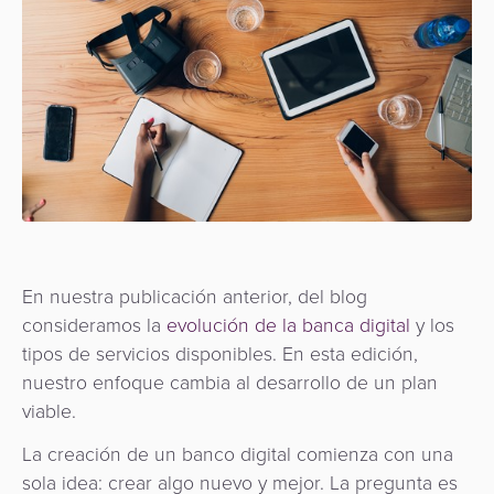
de
Apps
Gestión
Hub
uso
Carrito
Fintech
de
de
de
Préstamos
Fraudes
Recursos
pago
Operador
compras
digitales
como
de
Servicio
Organización
Facturación
Aplicación
transporte
API
de
Switch
Gestión
Gobierno
Administración
comerciante
como
de
de
Servicio
riesgos
Movilidad
Fidelización
Comercios
En nuestra publicación anterior, del blog
y
Urbana
Adquisición
consideramos la
evolución de la banca digital
y los
fraudes
Cobro
/
Facturación
de
tipos de servicios disponibles. En esta edición,
automatizado
Transporte
Cajeros
nuestro enfoque cambia al desarrollo de un plan
ACS
SoftPOS
de
Automáticos
viable.
3D
Banco
tarifas
como
secure
Gestión
Central
La creación de un banco digital comienza con una
Servicio
de
Marketplace
y
sola idea: crear algo nuevo y mejor. La pregunta es